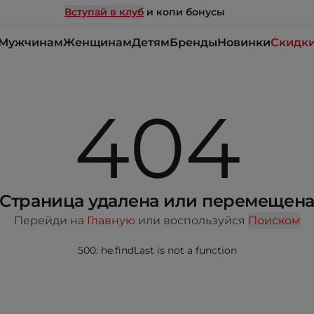
Вступай в клуб
и копи бонусы
Мужчинам
Женщинам
Детям
Бренды
Новинки
Скидк
404
Страница удалена или перемещен
Перейди на
Главную
или воспользуйся
Поиском
500: he.findLast is not a function