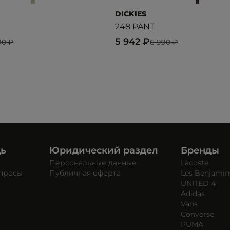
DICKIES
248 PANT
5 942 ₽
90 ₽
6 990 ₽
щь
Юридический раздел
Бренды
Персональные данные
Lacoste
опросы
Публичная оферта
Les Benjamin
UNITED 4
Adidas
Vans
Converse
PUMA