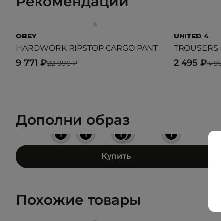
Рекомендации
OBEY
UNITED 4
HARDWORK RIPSTOP CARGO PANT
TROUSERS
9 771 ₽
2 495 ₽
22 990 ₽
4 9
Дополни образ
+
+
+
+
+
Купить
Похожие товары