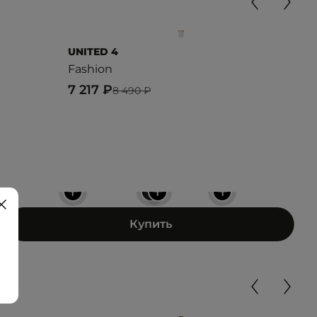
UNITED 4
KAR
Fashion
SMA
PAN
7 217 ₽
8 490 ₽
5 9
+
+
+
+
Купить