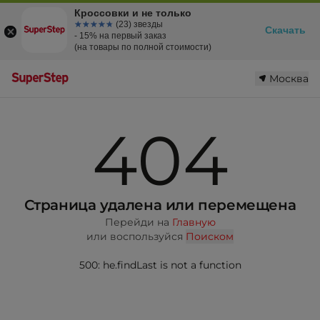
Кроссовки и не только
☆☆☆☆☆
★★★★★
(23) звезды
Скачать
- 15% на первый заказ
(на товары по полной стоимости)
Москва
404
Страница удалена или перемещена
Перейди на
Главную
или воспользуйся
Поиском
500: he.findLast is not a function