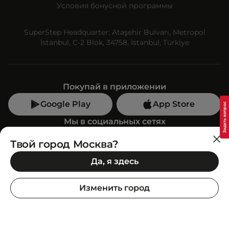
Условия бонусной программы
SuperStep Headquarter: Ataşehir Bulvarı, Metropol
İstanbul, C-2 Blok, 34758, İstanbul, Türkiye
Покупай в приложении
Google Play
App Store
Мы в социальных сетях
Твой город Москва?
Позвони нам
Да, я здесь
+7 (499) 350-55-33
C 10:00 до 19:00
Изменить город
SuperStep-бот