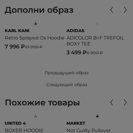
Дополни образ
KARL KANI
ADIDAS
A
Retro Sprayed Os Hoodie
ADICOLOR B+F TREFOIL
C
BOXY TEE
7 996 ₽
5
19 990 ₽
3 499 ₽
6 990 ₽
Предыдущий образ
Следующий образ
Похожие товары
UNITED 4
MARKET
T
BOXER HOODIE
Not Guilty Pullover
T