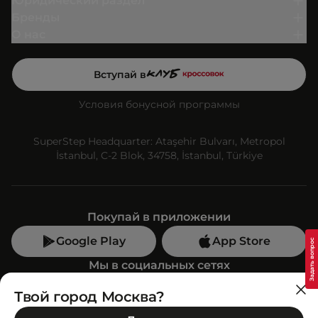
Юридический раздел
Бренды
О нас
Вступай в
Условия бонусной программы
SuperStep Headquarter: Ataşehir Bulvarı, Metropol
İstanbul, C-2 Blok, 34758, İstanbul, Türkiye
Покупай в приложении
Google Play
App Store
Мы в социальных сетях
Твой город Москва?
Позвони нам