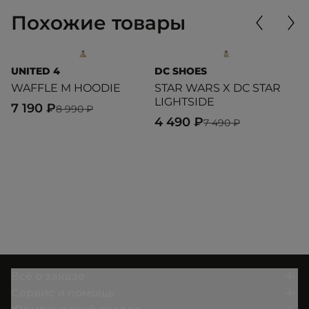
Похожие товары
UNITED 4
DC SHOES
C
WAFFLE M HOODIE
STAR WARS X DC STAR
H
LIGHTSIDE
7 190 ₽
1
8 990 ₽
4 490 ₽
7 490 ₽
Всё о заказе
Сервис и помощь