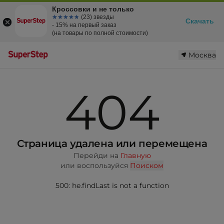
Кроссовки и не только
☆☆☆☆☆
★★★★★
(23) звезды
Скачать
- 15% на первый заказ
(на товары по полной стоимости)
Москва
404
Страница удалена или перемещена
Перейди на
Главную
или воспользуйся
Поиском
500: he.findLast is not a function