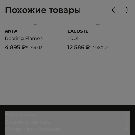
Похожие товары
ANTA
LACOSTE
U
Roaring Flame4
L001
N
4 895 ₽
12 586 ₽
4
9 790 ₽
17 980 ₽
Всё о заказе
Сервис и помощь
Юридический раздел