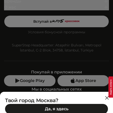
Бренды
О нас
Вступай в
Условия бонусной программы
SuperStep Headquarter: Ataşehir Bulvarı, Metropol
İstanbul, C-2 Blok, 34758, İstanbul, Türkiye
Покупай в приложении
Google Play
App Store
Мы в социальных сетях
Твой город Москва?
Позвони нам
Да, я здесь
+7 (499) 350-55-33