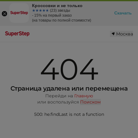
Кроссовки и не только
☆☆☆☆☆
★★★★★
(23) звезды
Скачать
- 15% на первый заказ
(на товары по полной стоимости)
Москва
404
Страница удалена или перемещена
Перейди на
Главную
или воспользуйся
Поиском
500: he.findLast is not a function