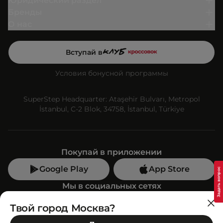
Юридический раздел
Бренды
О нас
Вступай в
Условия бонусной программы
SuperStep Headquarter: Ataşehir Bulvarı, Metropol
İstanbul, C-2 Blok, 34758, İstanbul, Türkiye
Покупай в приложении
Google Play
App Store
Мы в социальных сетях
Твой город Москва?
Позвони нам