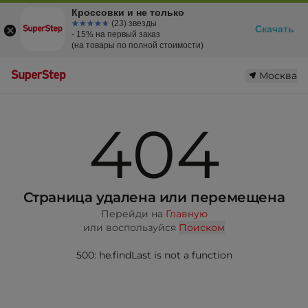
Кроссовки и не только
☆☆☆☆☆
★★★★★
(23) звезды
Скачать
- 15% на первый заказ
(на товары по полной стоимости)
Москва
404
Страница удалена или перемещена
Перейди на
Главную
или воспользуйся
Поиском
500: he.findLast is not a function