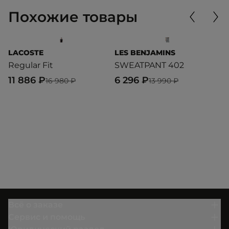
Похожие товары
LACOSTE
LES BENJAMINS
T
Regular Fit
SWEATPANT 402
С
T
11 886 ₽
6 296 ₽
16 980 ₽
13 990 ₽
7
Всё о заказе
Сервис и помощь