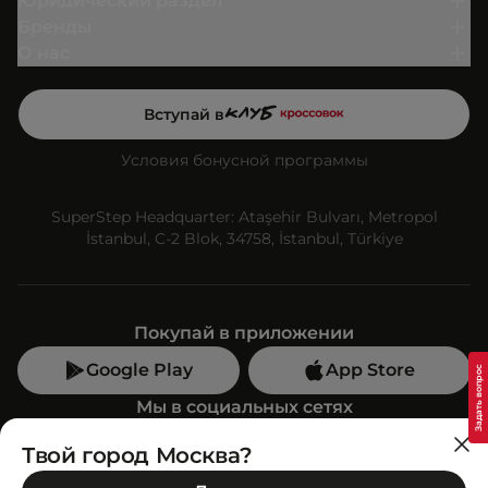
Юридический раздел
Бренды
О нас
Вступай в
Условия бонусной программы
SuperStep Headquarter: Ataşehir Bulvarı, Metropol
İstanbul, C-2 Blok, 34758, İstanbul, Türkiye
Покупай в приложении
Google Play
App Store
Мы в социальных сетях
Твой город Москва?
Позвони нам