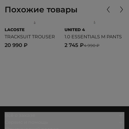
Похожие товары
LACOSTE
UNITED 4
L
TRACKSUIT TROUSER
1.0 ESSENTIALS M PANTS
T
20 990 ₽
2 745 ₽
1
4 990 ₽
Всё о заказе
Сервис и помощь