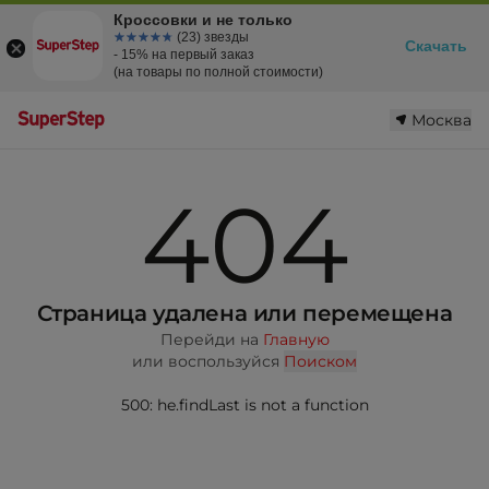
Кроссовки и не только
☆☆☆☆☆
★★★★★
(23) звезды
Скачать
- 15% на первый заказ
(на товары по полной стоимости)
Москва
404
Страница удалена или перемещена
Перейди на
Главную
или воспользуйся
Поиском
500: he.findLast is not a function