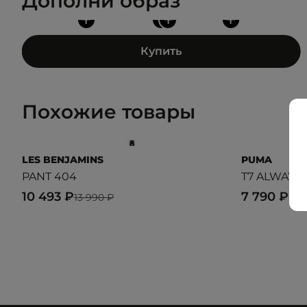
Дополни образ
+
+
+
+
Купить
Похожие товары
LES BENJAMINS
PUMA
PANT 404
T7 ALWAYS
10 493 ₽
7 790 ₽
13 990 ₽