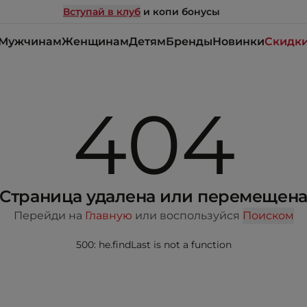
Вступай в клуб
и копи бонусы
Мужчинам
Женщинам
Детям
Бренды
Новинки
Скидк
404
Страница удалена или перемещен
Перейди на
Главную
или воспользуйся
Поиском
500: he.findLast is not a function