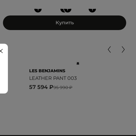
+
+
+
+
Купить
LES BENJAMINS
DIC
LEATHER PANT 003
WID
57 594 ₽
5 9
95 990 ₽