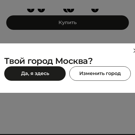
+
+
+
+
+
Купить
Твой город Москва?
LACOSTE
Да, я здесь
Изменить город
 ON
SWEATPANTS
13 293 ₽
18 990 ₽