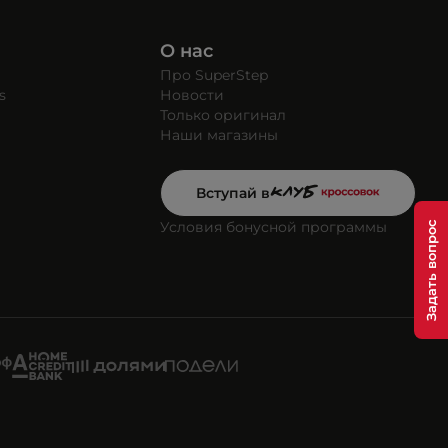
О нас
Про SuperStep
s
Новости
Только оригинал
Наши магазины
Вступай в
Условия бонусной программы