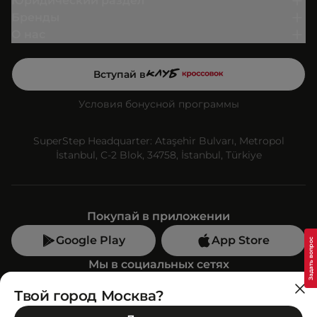
Юридический раздел
Бренды
О нас
Вступай в
Условия бонусной программы
SuperStep Headquarter: Ataşehir Bulvarı, Metropol
İstanbul, C-2 Blok, 34758, İstanbul, Türkiye
Покупай в приложении
Google Play
App Store
Мы в социальных сетях
Твой город Москва?
Позвони нам