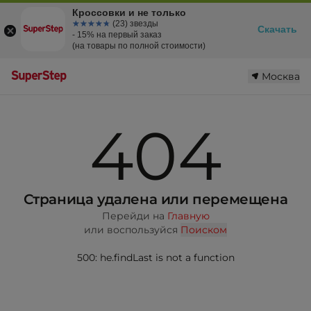
Кроссовки и не только
☆☆☆☆☆
★★★★★
(23) звезды
Скачать
- 15% на первый заказ
(на товары по полной стоимости)
Москва
404
Страница удалена или перемещена
Перейди на
Главную
или воспользуйся
Поиском
500: he.findLast is not a function