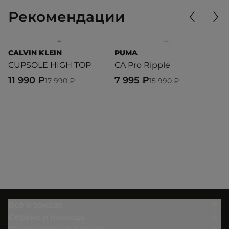
Рекомендации
CALVIN KLEIN
PUMA
A
CUPSOLE HIGH TOP
CA Pro Ripple
C
11 990 ₽
7 995 ₽
7
17 990 ₽
15 990 ₽
Всё о заказе
Сервис и помощь