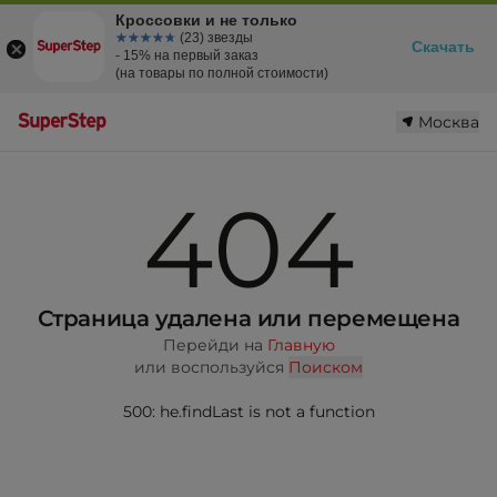
Кроссовки и не только
☆☆☆☆☆
★★★★★
(23) звезды
Скачать
- 15% на первый заказ
(на товары по полной стоимости)
Москва
404
Страница удалена или перемещена
Перейди на
Главную
или воспользуйся
Поиском
500: he.findLast is not a function