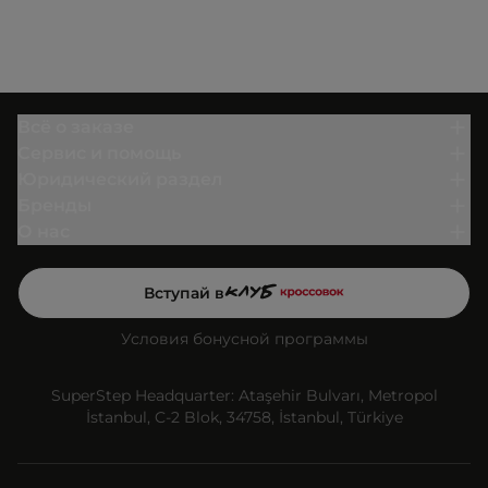
Всё о заказе
Сервис и помощь
Юридический раздел
Бренды
О нас
Вступай в
Условия бонусной программы
SuperStep Headquarter: Ataşehir Bulvarı, Metropol
İstanbul, C-2 Blok, 34758, İstanbul, Türkiye