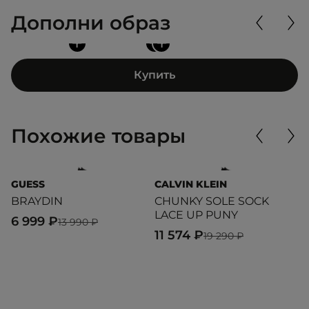
Дополни образ
+
+
+
Купить
Похожие товары
GUESS
CALVIN KLEIN
T
BRAYDIN
CHUNKY SOLE SOCK
A
LACE UP PUNY
6 999 ₽
1
13 990 ₽
11 574 ₽
19 290 ₽