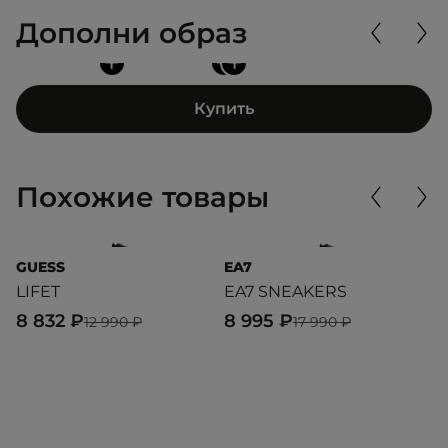
Дополни образ
+
+
+
Купить
Похожие товары
GUESS
EA7
E
LIFET
EA7 SNEAKERS
Cl
8 832 ₽
8 995 ₽
9
12 990 ₽
17 990 ₽