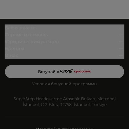
Всё о заказе
Сервис и помощь
Юридический раздел
Бренды
О нас
Вступай в
Условия бонусной программы
SuperStep Headquarter: Ataşehir Bulvarı, Metropol
İstanbul, C-2 Blok, 34758, İstanbul, Türkiye