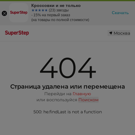
Кроссовки и не только
☆☆☆☆☆
★★★★★
(23) звезды
Скачать
- 15% на первый заказ
(на товары по полной стоимости)
Москва
404
Страница удалена или перемещена
Перейди на
Главную
или воспользуйся
Поиском
500: he.findLast is not a function