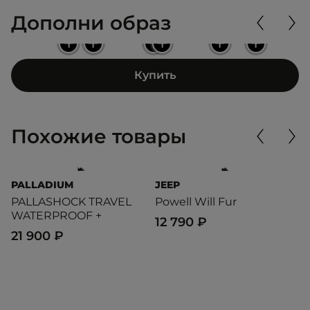
Дополни образ
+
+
+
+
+
+
Купить
Похожие товары
PALLADIUM
JEEP
T
PALLASHOCK TRAVEL
Powell Will Fur
S
WATERPROOF +
12 790 ₽
8
21 900 ₽