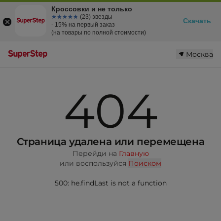
Кроссовки и не только
☆☆☆☆☆
★★★★★
(23) звезды
Скачать
- 15% на первый заказ
(на товары по полной стоимости)
Москва
404
Страница удалена или перемещена
Перейди на
Главную
или воспользуйся
Поиском
500: he.findLast is not a function