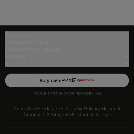
Всё о заказе
Сервис и помощь
Юридический раздел
Бренды
О нас
Вступай в
Условия бонусной программы
SuperStep Headquarter: Ataşehir Bulvarı, Metropol
İstanbul, C-2 Blok, 34758, İstanbul, Türkiye