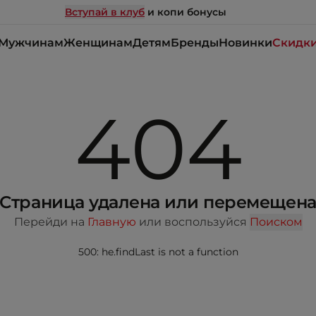
Вступай в клуб
и копи бонусы
Мужчинам
Женщинам
Детям
Бренды
Новинки
Скидк
404
Страница удалена или перемещен
Перейди на
Главную
или воспользуйся
Поиском
500: he.findLast is not a function