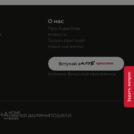
О нас
Про SuperStep
s
Новости
Только оригинал
Наши магазины
Вступай в
Условия бонусной программы