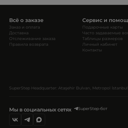
Всё о заказе
Сервис и помо
Заказ и оплата
Подарочные карты
Доставка
Часто задаваемые в
Отслеживание заказа
Таблицы размеров
Правила возврата
Личный кабинет
Контакты
SuperStep Headquarter: Ataşehir Bulvarı, Metropol İstanbul, 
SuperStep-бот
Мы в социальных сетях