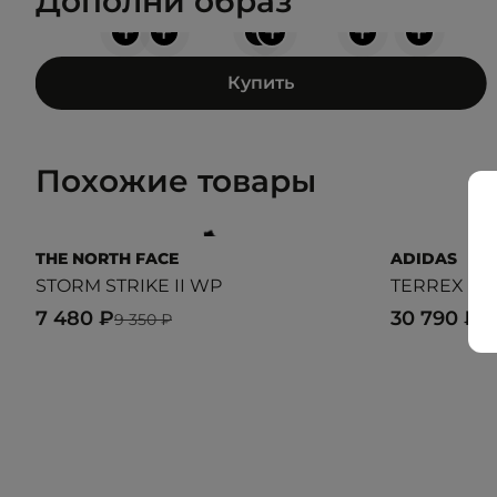
Дополни образ
+
+
+
+
+
+
Купить
Похожие товары
THE NORTH FACE
ADIDAS
STORM STRIKE II WP
TERREX WI
7 480 ₽
30 790 ₽
9 350 ₽