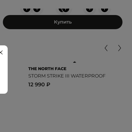
+
+
+
+
+
+
Купить
THE NORTH FACE
TIM
D M
STORM STRIKE III WATERPROOF
Spr
12 990 ₽
24 