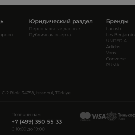
щь
Юридический раздел
Бренды
Персональные данные
Lacoste
опросы
Публичная оферта
Les Benjamin
UNITED 4
Adidas
Vans
Converse
PUMA
C-2 Blok, 34758, İstanbul, Türkiye
Позвони нам
+7 (499) 350-55-33
C 10:00 до 19:00