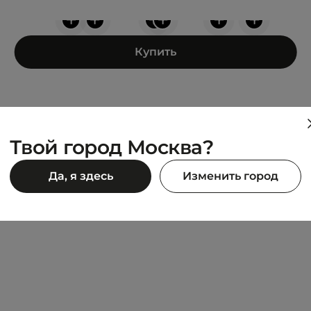
+
+
+
+
+
+
Купить
Твой город Москва?
JACK WOLFSKIN
Да, я здесь
Изменить город
NTER BOOT MID LEATHER
EVERQUEST TEXAPORE MI
9 990 ₽
19 980 ₽