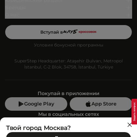
Юридический раздел
Бренды
О нас
Вступай в
Условия бонусной программы
SuperStep Headquarter: Ataşehir Bulvarı, Metropol
İstanbul, C-2 Blok, 34758, İstanbul, Türkiye
Покупай в приложении
Google Play
App Store
Мы в социальных сетях
Твой город Москва?
Позвони нам