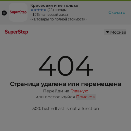
Кроссовки и не только
☆☆☆☆☆
★★★★★
(23) звезды
Скачать
- 15% на первый заказ
(на товары по полной стоимости)
Москва
404
Страница удалена или перемещена
Перейди на
Главную
или воспользуйся
Поиском
500: he.findLast is not a function