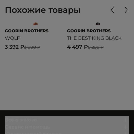
Похожие товары
GOORIN BROTHERS
GOORIN BROTHERS
G
WOLF
THE BEST KING BLACK
B
3 392 ₽
4 497 ₽
3
3 990 ₽
5 290 ₽
Всё о заказе
Сервис и помощь