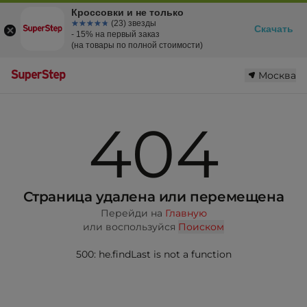
Кроссовки и не только
☆☆☆☆☆
★★★★★
(23) звезды
Скачать
- 15% на первый заказ
(на товары по полной стоимости)
Москва
404
Страница удалена или перемещена
Перейди на
Главную
или воспользуйся
Поиском
500: he.findLast is not a function