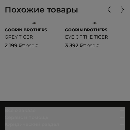
Похожие товары
GOORIN BROTHERS
GOORIN BROTHERS
G
GREY TIGER
EYE OF THE TIGER
T
2 199 ₽
3 392 ₽
2
3 990 ₽
3 990 ₽
Всё о заказе
Сервис и помощь
Юридический раздел