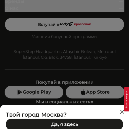
Бренды
О нас
Вступай в
Условия бонусной программы
SuperStep Headquarter: Ataşehir Bulvarı, Metropol
İstanbul, C-2 Blok, 34758, İstanbul, Türkiye
Покупай в приложении
Google Play
App Store
Мы в социальных сетях
Твой город Москва?
Позвони нам
Да, я здесь
+7 (499) 350-55-33