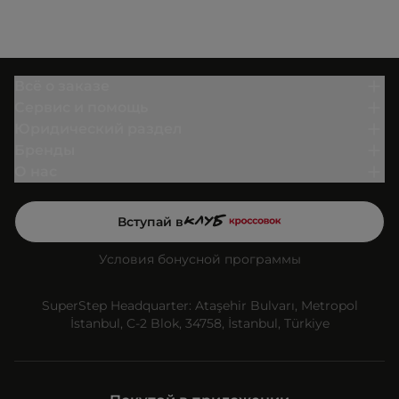
Всё о заказе
Сервис и помощь
Юридический раздел
Бренды
О нас
Вступай в
Условия бонусной программы
SuperStep Headquarter: Ataşehir Bulvarı, Metropol
İstanbul, C-2 Blok, 34758, İstanbul, Türkiye