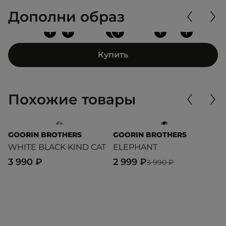
Дополни образ
+
+
+
+
+
+
Купить
Похожие товары
GOORIN BROTHERS
GOORIN BROTHERS
G
WHITE BLACK KIND CAT
ELEPHANT
B
3 990 ₽
2 999 ₽
3
3 990 ₽