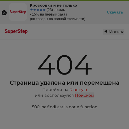
Кроссовки и не только
☆☆☆☆☆
★★★★★
(23) звезды
Скачать
- 15% на первый заказ
(на товары по полной стоимости)
Москва
404
Страница удалена или перемещена
Перейди на
Главную
или воспользуйся
Поиском
500: he.findLast is not a function