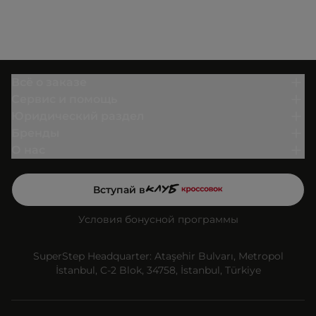
Всё о заказе
Сервис и помощь
Юридический раздел
Бренды
О нас
Вступай в
Условия бонусной программы
SuperStep Headquarter: Ataşehir Bulvarı, Metropol
İstanbul, C-2 Blok, 34758, İstanbul, Türkiye