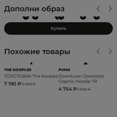
Дополни образ
+
+
+
+
+
+
Купить
Похожие товары
THE KOOPLES
PUMA
T
ТОЛСТОВКА The Kooples
Downtown Oversized
T
Graphic Hoodie TR
7 190 ₽
5
11 990 ₽
4 754 ₽
7 990 ₽