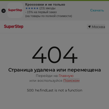
Кроссовки и не только
☆☆☆☆☆
★★★★★
(23) звезды
Скачать
- 15% на первый заказ
(на товары по полной стоимости)
Москва
404
Страница удалена или перемещена
Перейди на
Главную
или воспользуйся
Поиском
500: he.findLast is not a function