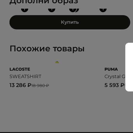
Дополни образ
+
+
+
+
+
Купить
Похожие товары
LACOSTE
PUMA
SWEATSHIRT
Crystal Gal
13 286 ₽
5 593 ₽
18 980 ₽
7 9