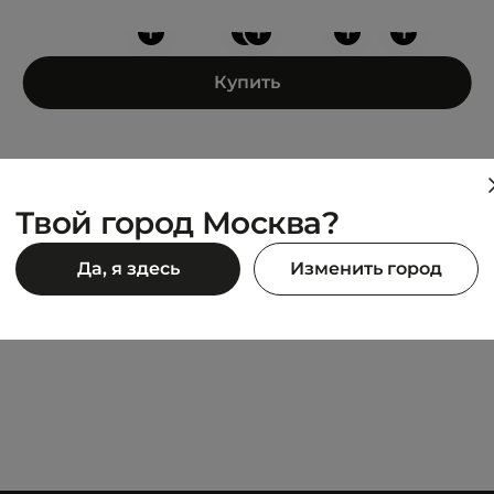
+
+
+
+
+
Купить
Твой город Москва?
ADIDAS
Да, я здесь
Изменить город
axy Hoodie
ALWAYS ORIGINAL SNAP-B
7 000 ₽
90 ₽
13 999 ₽