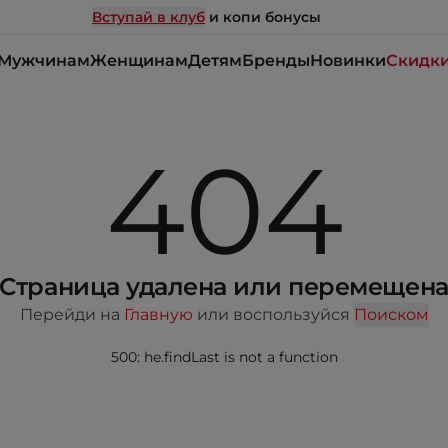
Вступай в клуб
и копи бонусы
Мужчинам
Женщинам
Детям
Бренды
Новинки
Скидк
404
Страница удалена или перемещен
Перейди на
Главную
или воспользуйся
Поиском
500: he.findLast is not a function