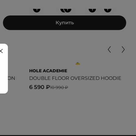
+
+
+
+
+
Купить
HOLE ACADEMIE
REF
UTTON
DOUBLE FLOOR OVERSIZED HOODIE
REF
6 590 ₽
5 4
10 990 ₽