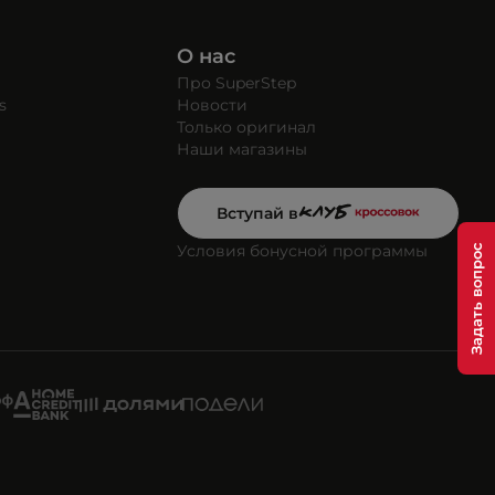
О нас
Про SuperStep
s
Новости
Только оригинал
Наши магазины
Вступай в
Условия бонусной программы