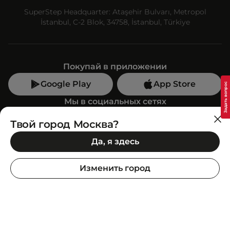
SuperStep Headquarter: Ataşehir Bulvarı, Metropol
İstanbul, C-2 Blok, 34758, İstanbul, Türkiye
Покупай в приложении
Google Play
App Store
Мы в социальных сетях
Твой город Москва?
Позвони нам
Да, я здесь
+7 (499) 350-55-33
C 10:00 до 19:00
Изменить город
SuperStep-бот