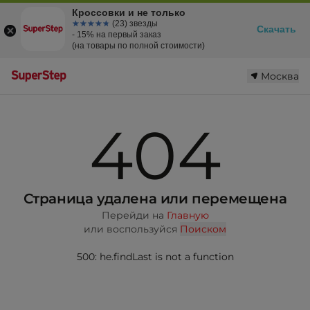
Кроссовки и не только
☆☆☆☆☆
★★★★★
(23) звезды
Скачать
- 15% на первый заказ
(на товары по полной стоимости)
Москва
404
Страница удалена или перемещена
Перейди на
Главную
или воспользуйся
Поиском
500: he.findLast is not a function