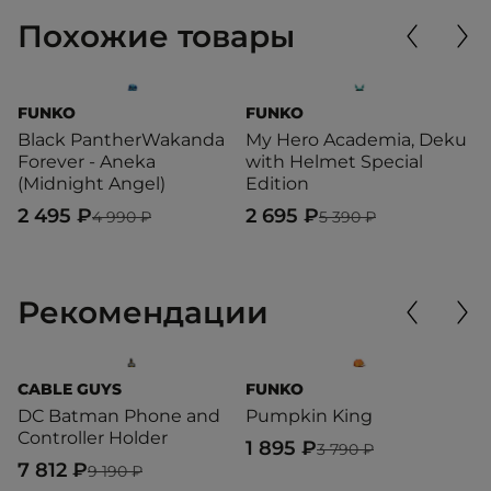
Похожие товары
FUNKO
FUNKO
F
Black PantherWakanda
My Hero Academia, Deku
B
Forever - Aneka
with Helmet Special
F
(Midnight Angel)
Edition
2
2 495 ₽
2 695 ₽
4 990 ₽
5 390 ₽
Рекомендации
CABLE GUYS
FUNKO
F
DC Batman Phone and
Pumpkin King
H
Controller Holder
P
1 895 ₽
3 790 ₽
7 812 ₽
2
9 190 ₽