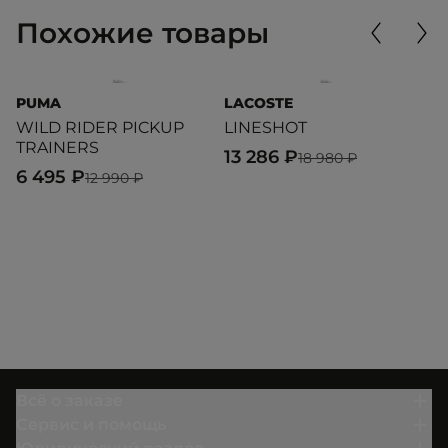
Похожие товары
PUMA
LACOSTE
L
WILD RIDER PICKUP
LINESHOT
L
TRAINERS
13 286 ₽
1
18 980 ₽
6 495 ₽
12 990 ₽
Всё о заказе
Сервис и помощь