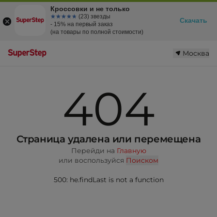
Кроссовки и не только
☆☆☆☆☆
★★★★★
(23) звезды
Скачать
- 15% на первый заказ
(на товары по полной стоимости)
Москва
404
Страница удалена или перемещена
Перейди на
Главную
или воспользуйся
Поиском
500: he.findLast is not a function