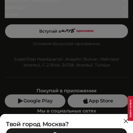
Юридический раздел
Бренды
О нас
Вступай в
Условия бонусной программы
SuperStep Headquarter: Ataşehir Bulvarı, Metropol
İstanbul, C-2 Blok, 34758, İstanbul, Türkiye
Покупай в приложении
Google Play
App Store
Мы в социальных сетях
Твой город Москва?
Позвони нам