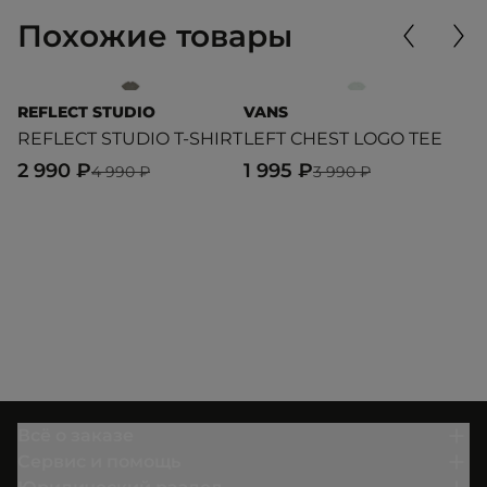
Похожие товары
REFLECT STUDIO
VANS
E
REFLECT STUDIO T-SHIRT
LEFT CHEST LOGO TEE
T
2 990 ₽
1 995 ₽
1
4 990 ₽
3 990 ₽
Всё о заказе
Сервис и помощь