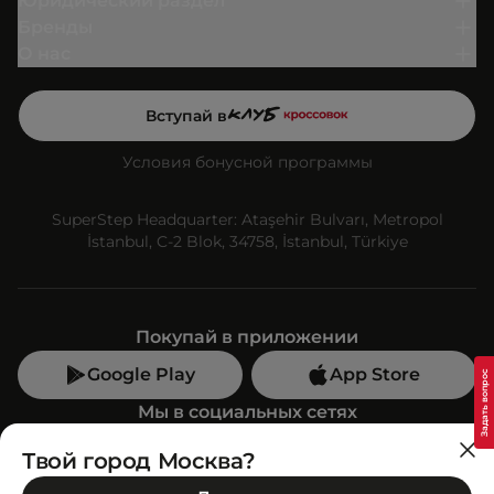
Юридический раздел
Бренды
О нас
Вступай в
Условия бонусной программы
SuperStep Headquarter: Ataşehir Bulvarı, Metropol
İstanbul, C-2 Blok, 34758, İstanbul, Türkiye
Покупай в приложении
Google Play
App Store
Мы в социальных сетях
Твой город Москва?
Позвони нам