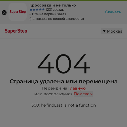
Кроссовки и не только
☆☆☆☆☆
★★★★★
(23) звезды
Скачать
- 15% на первый заказ
(на товары по полной стоимости)
Москва
404
Страница удалена или перемещена
Перейди на
Главную
или воспользуйся
Поиском
500: he.findLast is not a function