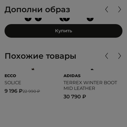
Дополни образ
+
+
+
+
+
Купить
Похожие товары
ECCO
ADIDAS
T
SOLICE
TERREX WINTER BOOT
T
MID LEATHER
9 196 ₽
1
22 990 ₽
30 790 ₽