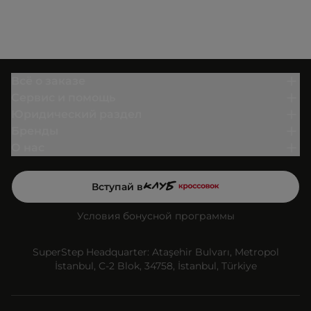
Всё о заказе
Сервис и помощь
Юридический раздел
Бренды
О нас
Вступай в
Условия бонусной программы
SuperStep Headquarter: Ataşehir Bulvarı, Metropol
İstanbul, C-2 Blok, 34758, İstanbul, Türkiye