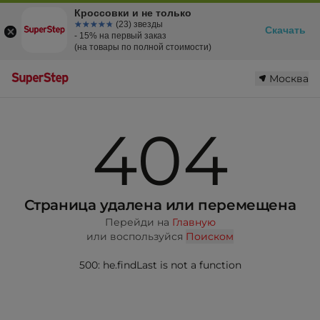
Кроссовки и не только
☆☆☆☆☆
★★★★★
(23) звезды
Скачать
- 15% на первый заказ
(на товары по полной стоимости)
Москва
404
Страница удалена или перемещена
Перейди на
Главную
или воспользуйся
Поиском
500: he.findLast is not a function