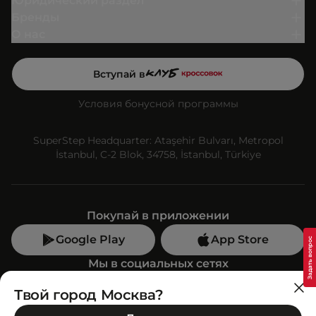
Юридический раздел
Бренды
О нас
Вступай в
Условия бонусной программы
SuperStep Headquarter: Ataşehir Bulvarı, Metropol
İstanbul, C-2 Blok, 34758, İstanbul, Türkiye
Покупай в приложении
Google Play
App Store
Мы в социальных сетях
Твой город Москва?
Позвони нам