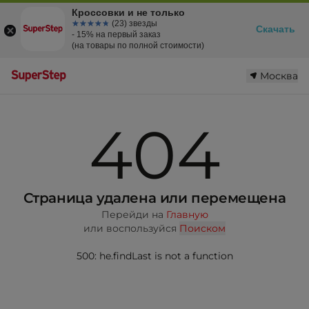
Кроссовки и не только
☆☆☆☆☆
★★★★★
(23) звезды
Скачать
- 15% на первый заказ
(на товары по полной стоимости)
Москва
404
Страница удалена или перемещена
Перейди на
Главную
или воспользуйся
Поиском
500: he.findLast is not a function