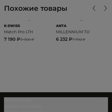
Похожие товары
K-SWISS
ANTA
A
Match Pro LTH
MILLENNIUM 7.0
M
7 190 ₽
6 232 ₽
6
11 900 ₽
7 790 ₽
Всё о заказе
Сервис и помощь