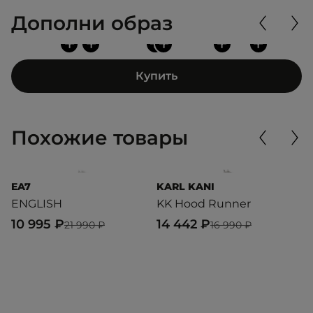
Дополни образ
+
+
+
+
+
+
Купить
Похожие товары
EA7
KARL KANI
K
ENGLISH
KK Hood Runner
H
10 995 ₽
14 442 ₽
1
21 990 ₽
16 990 ₽