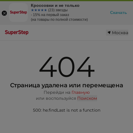
Кроссовки и не только
☆☆☆☆☆
★★★★★
(23) звезды
Скачать
- 15% на первый заказ
(на товары по полной стоимости)
Москва
404
Страница удалена или перемещена
Перейди на
Главную
или воспользуйся
Поиском
500: he.findLast is not a function