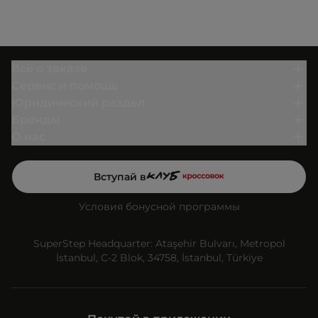
Всё о заказе
Сервис и помощь
Юридический раздел
Бренды
О нас
Вступай в
Условия бонусной программы
SuperStep Headquarter: Ataşehir Bulvarı, Metropol
İstanbul, C-2 Blok, 34758, İstanbul, Türkiye