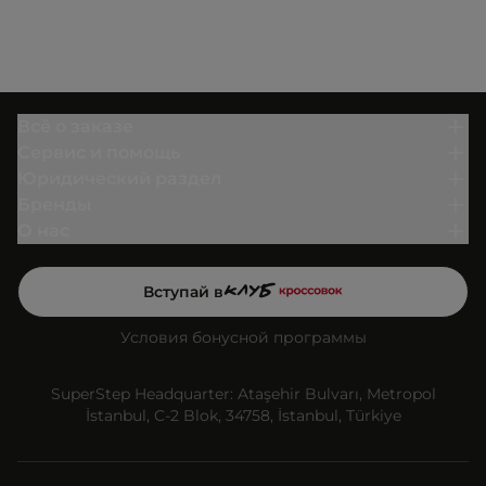
Всё о заказе
Сервис и помощь
Юридический раздел
Бренды
О нас
Вступай в
Условия бонусной программы
SuperStep Headquarter: Ataşehir Bulvarı, Metropol
İstanbul, C-2 Blok, 34758, İstanbul, Türkiye