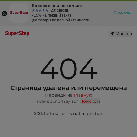
Кроссовки и не только
☆☆☆☆☆
★★★★★
(23) звезды
Скачать
- 15% на первый заказ
(на товары по полной стоимости)
Москва
404
Страница удалена или перемещена
Перейди на
Главную
или воспользуйся
Поиском
500: he.findLast is not a function