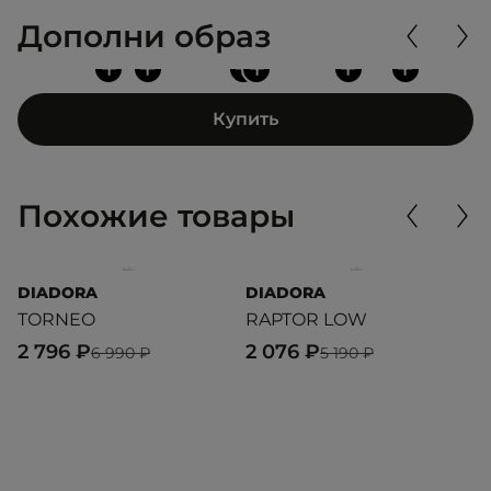
Дополни образ
+
+
+
+
+
+
Купить
Похожие товары
DIADORA
DIADORA
P
TORNEO
RAPTOR LOW
R
2 796 ₽
2 076 ₽
7
6 990 ₽
5 190 ₽