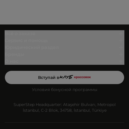
Всё о заказе
Сервис и помощь
Юридический раздел
Бренды
О нас
Вступай в
Условия бонусной программы
SuperStep Headquarter: Ataşehir Bulvarı, Metropol
İstanbul, C-2 Blok, 34758, İstanbul, Türkiye