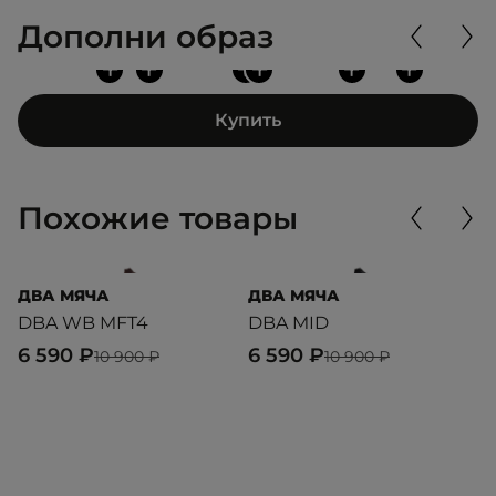
Дополни образ
+
+
+
+
+
+
Купить
Похожие товары
ДВА МЯЧА
ДВА МЯЧА
Д
DBA WB MFT4
DBA MID
D
6 590 ₽
6 590 ₽
6
10 900 ₽
10 900 ₽