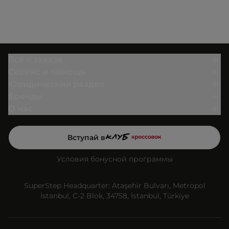
Всё о заказе
Сервис и помощь
Юридический раздел
Бренды
О нас
Вступай в
Условия бонусной программы
SuperStep Headquarter: Ataşehir Bulvarı, Metropol
İstanbul, C-2 Blok, 34758, İstanbul, Türkiye