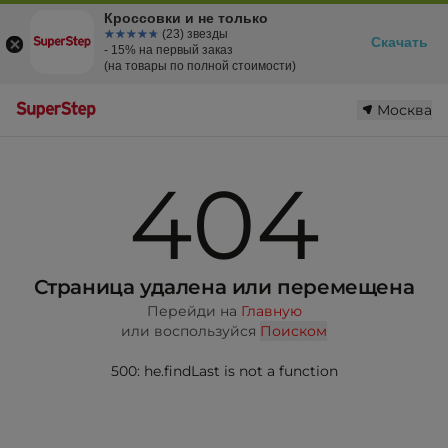
Кроссовки и не только
☆☆☆☆☆
★★★★★
(23) звезды
Скачать
- 15% на первый заказ
(на товары по полной стоимости)
Москва
404
Страница удалена или перемещена
Перейди на
Главную
или воспользуйся
Поиском
500: he.findLast is not a function