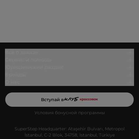
Всё о заказе
Сервис и помощь
Юридический раздел
Бренды
О нас
Вступай в
Условия бонусной программы
SuperStep Headquarter: Ataşehir Bulvarı, Metropol
İstanbul, C-2 Blok, 34758, İstanbul, Türkiye