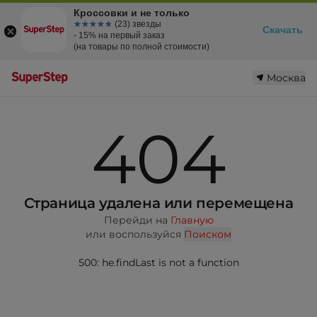
Кроссовки и не только
☆☆☆☆☆
★★★★★
(23) звезды
Скачать
- 15% на первый заказ
(на товары по полной стоимости)
Москва
404
Страница удалена или перемещена
Перейди на
Главную
или воспользуйся
Поиском
500: he.findLast is not a function