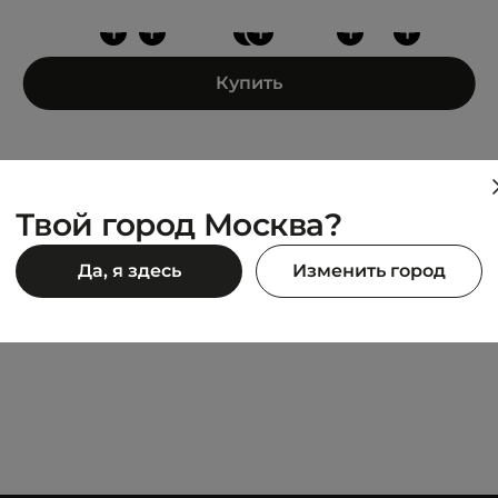
+
+
+
+
+
+
Купить
Твой город Москва?
UNITED 4
Да, я здесь
Изменить город
RT
ESSENTIALS M HOODIE
3 495 ₽
90 ₽
6 990 ₽