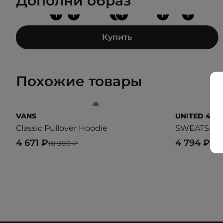
Дополни образ
+
+
+
+
+
+
Купить
Похожие товары
VANS
UNITED 4
Classic Pullover Hoodie
SWEATSHI
4 671 ₽
4 794 ₽
10 990 ₽
7 9