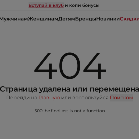
Вступай в клуб
и копи бонусы
Мужчинам
Женщинам
Детям
Бренды
Новинки
Скидк
404
Страница удалена или перемещен
Перейди на
Главную
или воспользуйся
Поиском
500: he.findLast is not a function