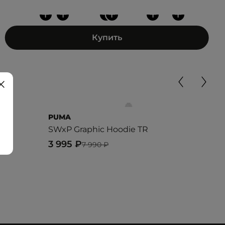
+
+
+
+
+
+
Купить
PUMA
DIA
SWxP Graphic Hoodie TR
HOO
3 995 ₽
3 8
7 990 ₽