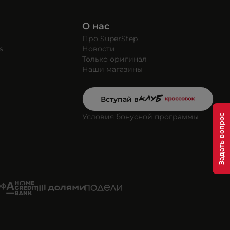
О нас
Про SuperStep
s
Новости
Только оригинал
Наши магазины
Вступай в
Условия бонусной программы