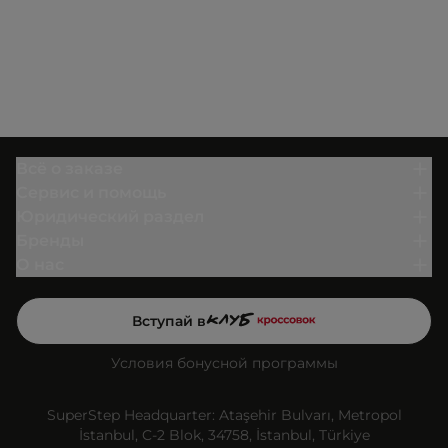
Всё о заказе
Сервис и помощь
Юридический раздел
Бренды
О нас
Вступай в
Условия бонусной программы
SuperStep Headquarter: Ataşehir Bulvarı, Metropol
İstanbul, C-2 Blok, 34758, İstanbul, Türkiye