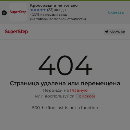
Кроссовки и не только
☆☆☆☆☆
★★★★★
(23) звезды
Скачать
- 15% на первый заказ
(на товары по полной стоимости)
Москва
404
Страница удалена или перемещена
Перейди на
Главную
или воспользуйся
Поиском
500: he.findLast is not a function