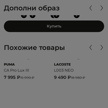
Дополни образ
+
+
+
+
+
Купить
Похожие товары
PUMA
LACOSTE
A
CA Pro Lux III
L003 NEO
R
7 995 ₽
9 490 ₽
5
15 990 ₽
18 980 ₽