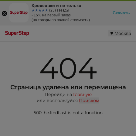
Кроссовки и не только
☆☆☆☆☆
★★★★★
(23) звезды
Скачать
- 15% на первый заказ
(на товары по полной стоимости)
Москва
404
Страница удалена или перемещена
Перейди на
Главную
или воспользуйся
Поиском
500: he.findLast is not a function