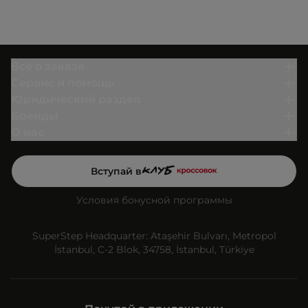
Всё о заказе
Сервис и помощь
Юридический раздел
Бренды
О нас
Вступай в
Условия бонусной программы
SuperStep Headquarter: Ataşehir Bulvarı, Metropol
İstanbul, C-2 Blok, 34758, İstanbul, Türkiye