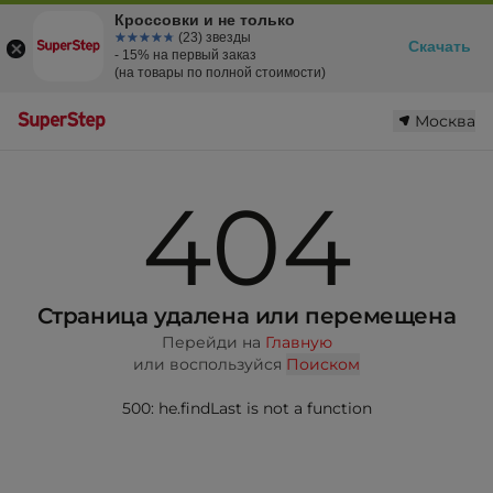
Кроссовки и не только
☆☆☆☆☆
★★★★★
(23) звезды
Скачать
- 15% на первый заказ
(на товары по полной стоимости)
Москва
404
Страница удалена или перемещена
Перейди на
Главную
или воспользуйся
Поиском
500: he.findLast is not a function