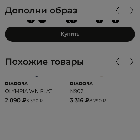
Дополни образ
+
+
+
+
+
+
Купить
Похожие товары
DIADORA
DIADORA
U
OLYMPIA WN PLAT
N902
S
2 090 ₽
3 316 ₽
4
3 390 ₽
8 290 ₽