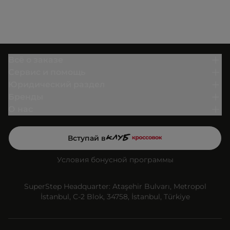
Всё о заказе
Сервис и помощь
Юридический раздел
Бренды
О нас
Вступай в
Условия бонусной программы
SuperStep Headquarter: Ataşehir Bulvarı, Metropol
İstanbul, C-2 Blok, 34758, İstanbul, Türkiye