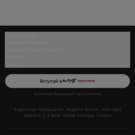
Всё о заказе
Сервис и помощь
Юридический раздел
Бренды
О нас
Вступай в
Условия бонусной программы
SuperStep Headquarter: Ataşehir Bulvarı, Metropol
İstanbul, C-2 Blok, 34758, İstanbul, Türkiye