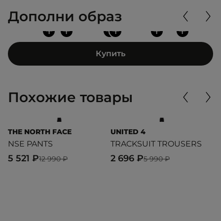
Дополни образ
+
+
+
+
+
+
Купить
Похожие товары
THE NORTH FACE
UNITED 4
U
NSE PANTS
TRACKSUIT TROUSERS
T
5 521 ₽
2 696 ₽
7
12 990 ₽
5 990 ₽