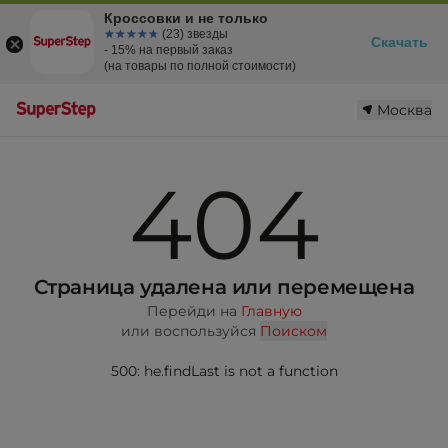
Кроссовки и не только
☆☆☆☆☆
★★★★★
(23) звезды
Скачать
- 15% на первый заказ
(на товары по полной стоимости)
Москва
404
Страница удалена или перемещена
Перейди на
Главную
или воспользуйся
Поиском
500: he.findLast is not a function