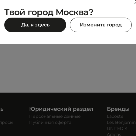
Твой город Москва?
DIADORA
Да, я здесь
Изменить город
PRAIA
1 190 ₽
90 ₽
2 490 ₽
щь
Юридический раздел
Бренды
Персональные данные
Lacoste
опросы
Публичная оферта
Les Benjamin
UNITED 4
Adidas