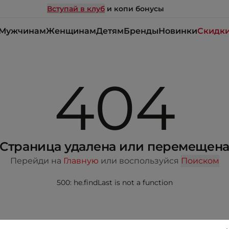
Вступай в клуб
и копи бонусы
Мужчинам
Женщинам
Детям
Бренды
Новинки
Скидк
404
Страница удалена или перемещен
Перейди на
Главную
или воспользуйся
Поиском
500: he.findLast is not a function