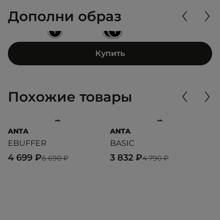
Дополни образ
+
+
+
Купить
Похожие товары
ANTA
ANTA
A
EBUFFER
BASIC
A
4 699 ₽
3 832 ₽
3
6 690 ₽
4 790 ₽