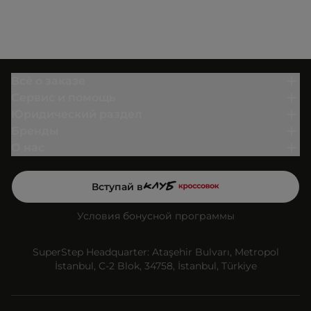
Всё о заказе
Сервис и помощь
Юридический раздел
Бренды
О нас
Вступай в
Условия бонусной программы
SuperStep Headquarter: Ataşehir Bulvarı, Metropol
İstanbul, C-2 Blok, 34758, İstanbul, Türkiye