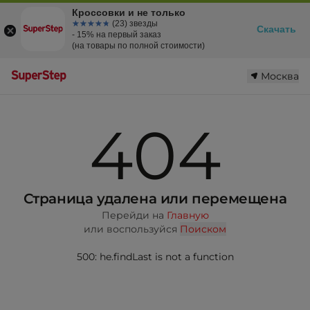
Кроссовки и не только
☆☆☆☆☆
★★★★★
(23) звезды
Скачать
- 15% на первый заказ
(на товары по полной стоимости)
Москва
404
Страница удалена или перемещена
Перейди на
Главную
или воспользуйся
Поиском
500: he.findLast is not a function