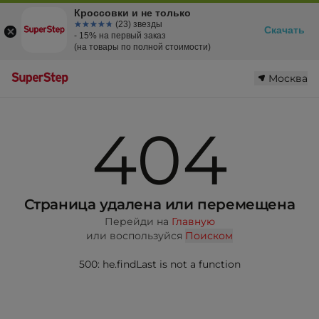
Кроссовки и не только
☆☆☆☆☆
★★★★★
(23) звезды
Скачать
- 15% на первый заказ
(на товары по полной стоимости)
Москва
404
Страница удалена или перемещена
Перейди на
Главную
или воспользуйся
Поиском
500: he.findLast is not a function