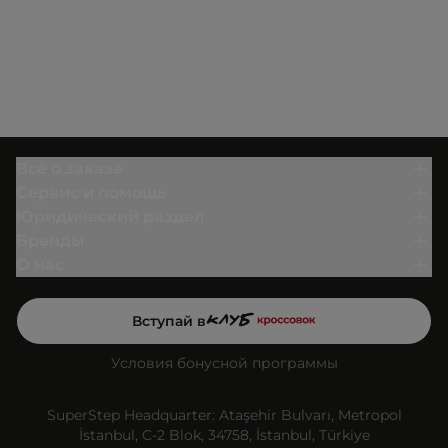
Всё о заказе
Сервис и помощь
Юридический раздел
Бренды
О нас
Вступай в
Условия бонусной программы
SuperStep Headquarter: Ataşehir Bulvarı, Metropol
İstanbul, C-2 Blok, 34758, İstanbul, Türkiye