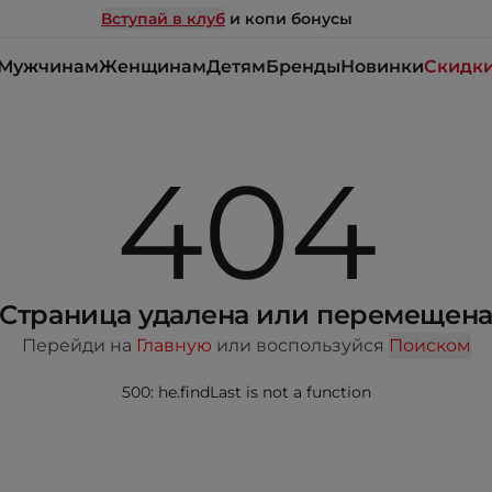
Вступай в клуб
и копи бонусы
Мужчинам
Женщинам
Детям
Бренды
Новинки
Скидк
404
Страница удалена или перемещен
Перейди на
Главную
или воспользуйся
Поиском
500: he.findLast is not a function