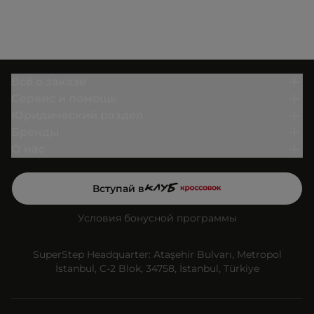
Всё о заказе
Сервис и помощь
Юридический раздел
Бренды
О нас
Вступай в
Условия бонусной программы
SuperStep Headquarter: Ataşehir Bulvarı, Metropol
İstanbul, C-2 Blok, 34758, İstanbul, Türkiye