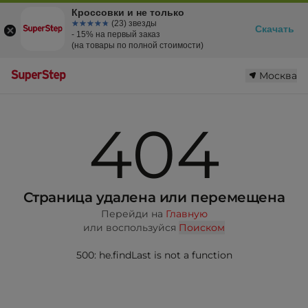
Кроссовки и не только
☆☆☆☆☆
★★★★★
(23) звезды
Скачать
- 15% на первый заказ
(на товары по полной стоимости)
Москва
404
Страница удалена или перемещена
Перейди на
Главную
или воспользуйся
Поиском
500: he.findLast is not a function