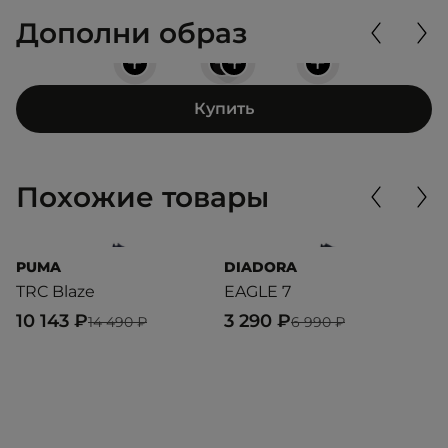
Дополни образ
+
+
+
+
Купить
Похожие товары
PUMA
DIADORA
P
TRC Blaze
EAGLE 7
St
10 143 ₽
3 290 ₽
5
14 490 ₽
6 990 ₽