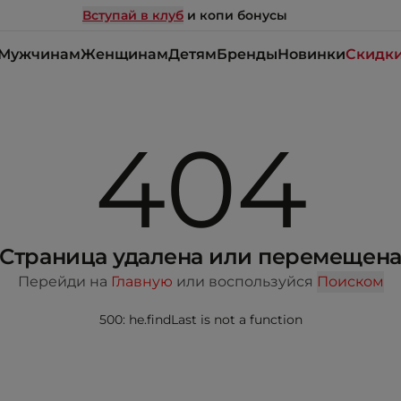
Вступай в клуб
и копи бонусы
Мужчинам
Женщинам
Детям
Бренды
Новинки
Скидк
404
Страница удалена или перемещен
Перейди на
Главную
или воспользуйся
Поиском
500: he.findLast is not a function