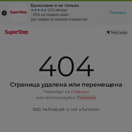
Кроссовки и не только
☆☆☆☆☆
★★★★★
(23) звезды
Скачать
- 15% на первый заказ
(на товары по полной стоимости)
Москва
404
Страница удалена или перемещена
Перейди на
Главную
или воспользуйся
Поиском
500: he.findLast is not a function