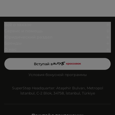
Всё о заказе
Сервис и помощь
Юридический раздел
Бренды
О нас
Вступай в
Условия бонусной программы
SuperStep Headquarter: Ataşehir Bulvarı, Metropol
İstanbul, C-2 Blok, 34758, İstanbul, Türkiye