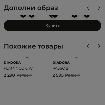
Дополни образ
+
+
+
+
+
+
Купить
Похожие товары
DIADORA
DIADORA
D
FLAMINGO 6 W
PASSO 2
R
2 290 ₽
2 595 ₽
2
3 790 ₽
5 190 ₽