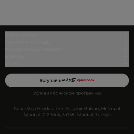
Всё о заказе
Сервис и помощь
Юридический раздел
Бренды
О нас
Вступай в
Условия бонусной программы
SuperStep Headquarter: Ataşehir Bulvarı, Metropol
İstanbul, C-2 Blok, 34758, İstanbul, Türkiye