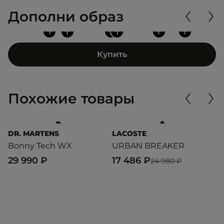
Дополни образ
+
+
+
+
+
+
Купить
Похожие товары
DR. MARTENS
LACOSTE
L
Bonny Tech WX
URBAN BREAKER
T
29 990 ₽
17 486 ₽
2
24 980 ₽