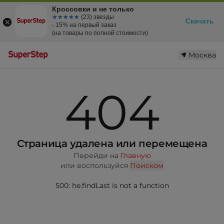
Кроссовки и не только
☆☆☆☆☆
★★★★★
(23) звезды
Скачать
- 15% на первый заказ
(на товары по полной стоимости)
Москва
404
Страница удалена или перемещена
Перейди на
Главную
или воспользуйся
Поиском
500: he.findLast is not a function