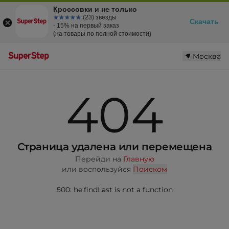
Кроссовки и не только
☆☆☆☆☆
★★★★★
(23) звезды
Скачать
- 15% на первый заказ
(на товары по полной стоимости)
Москва
404
Страница удалена или перемещена
Перейди на
Главную
или воспользуйся
Поиском
500: he.findLast is not a function