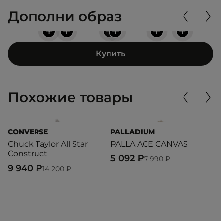
Дополни образ
+
+
+
+
+
+
Купить
Похожие товары
CONVERSE
PALLADIUM
C
Chuck Taylor All Star
PALLA ACE CANVAS
C
Construct
5 092 ₽
1
7 990 ₽
9 940 ₽
14 200 ₽