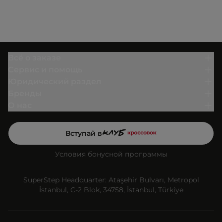
Всё о заказе
Сервис и помощь
Юридический раздел
Бренды
О нас
Вступай в
Условия бонусной программы
SuperStep Headquarter: Ataşehir Bulvarı, Metropol
İstanbul, C-2 Blok, 34758, İstanbul, Türkiye