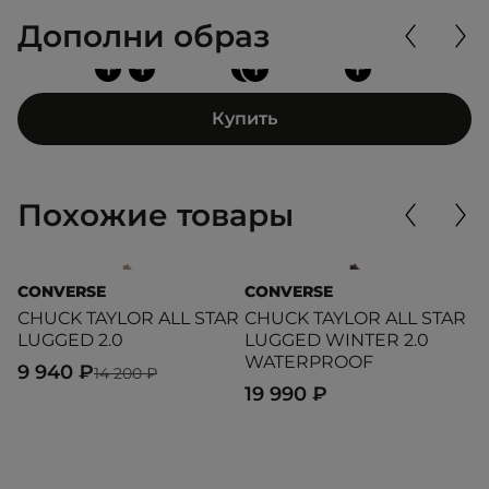
Дополни образ
+
+
+
+
+
Купить
Похожие товары
CONVERSE
CONVERSE
C
CHUCK TAYLOR ALL STAR
CHUCK TAYLOR ALL STAR
Ch
LUGGED 2.0
LUGGED WINTER 2.0
C
WATERPROOF
9 940 ₽
1
14 200 ₽
19 990 ₽