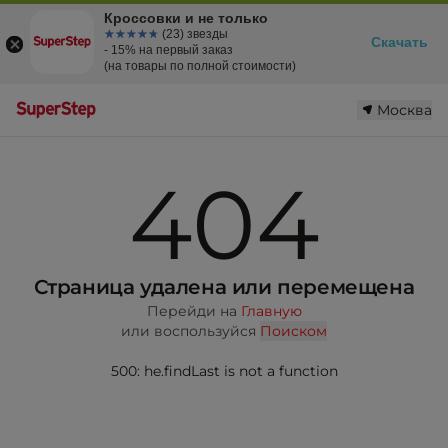
Кроссовки и не только
☆☆☆☆☆
★★★★★
(23) звезды
Скачать
- 15% на первый заказ
(на товары по полной стоимости)
Москва
404
Страница удалена или перемещена
Перейди на
Главную
или воспользуйся
Поиском
500: he.findLast is not a function