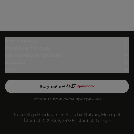
Всё о заказе
Сервис и помощь
Юридический раздел
Бренды
О нас
Вступай в
Условия бонусной программы
SuperStep Headquarter: Ataşehir Bulvarı, Metropol
İstanbul, C-2 Blok, 34758, İstanbul, Türkiye