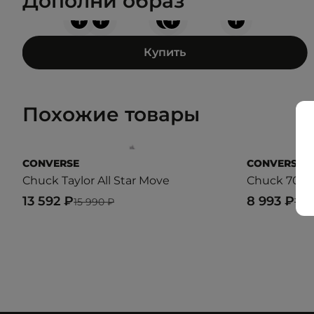
Дополни образ
+
+
+
+
+
Купить
Похожие товары
CONVERSE
CONVERSE
Chuck Taylor All Star Move
Chuck 70
13 592 ₽
8 993 ₽
15 990 ₽
11 9