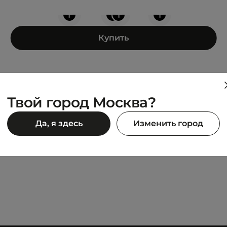
+
+
+
+
Купить
Твой город Москва?
CONVERSE
Да, я здесь
Изменить город
RUN STAR HIKE
11 042 ₽
90 ₽
12 990 ₽