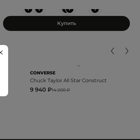
+
+
+
+
+
Купить
CONVERSE
CON
Chuck Taylor All Star Construct
Chuc
9 940 ₽
7 6
14 200 ₽