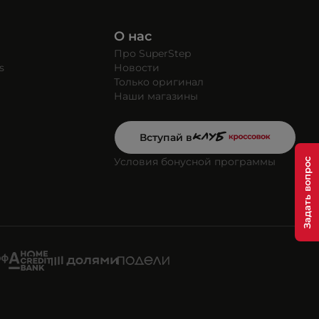
О нас
Про SuperStep
s
Новости
Только оригинал
Наши магазины
Вступай в
Условия бонусной программы