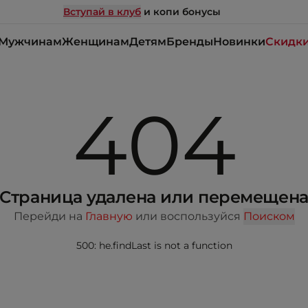
Вступай в клуб
и копи бонусы
Мужчинам
Женщинам
Детям
Бренды
Новинки
Скидк
404
Страница удалена или перемещен
Перейди на
Главную
или воспользуйся
Поиском
500: he.findLast is not a function