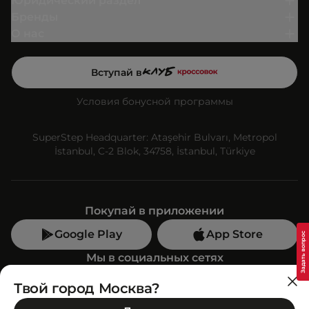
Юридический раздел
Бренды
О нас
Вступай в
Условия бонусной программы
SuperStep Headquarter: Ataşehir Bulvarı, Metropol
İstanbul, C-2 Blok, 34758, İstanbul, Türkiye
Покупай в приложении
Google Play
App Store
Мы в социальных сетях
Твой город Москва?
Позвони нам