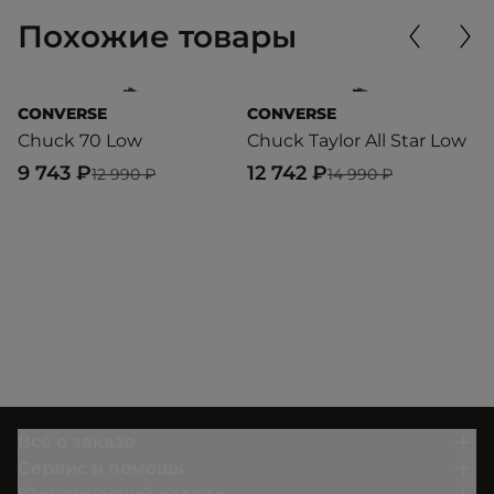
Похожие товары
CONVERSE
CONVERSE
C
Chuck 70 Low
Chuck Taylor All Star Low
V
U
9 743 ₽
12 742 ₽
12 990 ₽
14 990 ₽
1
Всё о заказе
Сервис и помощь