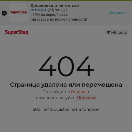
Кроссовки и не только
☆☆☆☆☆
★★★★★
(23) звезды
Скачать
- 15% на первый заказ
(на товары по полной стоимости)
Москва
404
Страница удалена или перемещена
Перейди на
Главную
или воспользуйся
Поиском
500: he.findLast is not a function