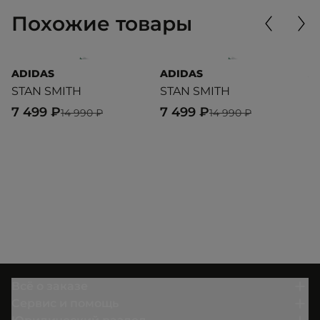
Похожие товары
ADIDAS
ADIDAS
A
STAN SMITH
STAN SMITH
B
7 499 ₽
7 499 ₽
4
14 990 ₽
14 990 ₽
Всё о заказе
Сервис и помощь