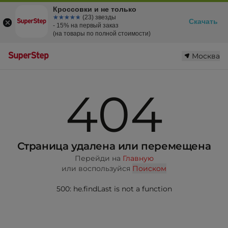
Кроссовки и не только
☆☆☆☆☆
★★★★★
(23) звезды
Скачать
- 15% на первый заказ
(на товары по полной стоимости)
Москва
404
Страница удалена или перемещена
Перейди на
Главную
или воспользуйся
Поиском
500: he.findLast is not a function