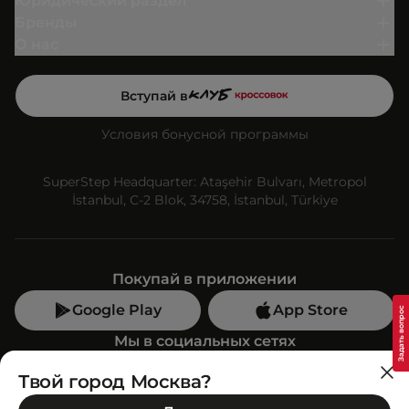
Юридический раздел
Бренды
О нас
Вступай в
Условия бонусной программы
SuperStep Headquarter: Ataşehir Bulvarı, Metropol
İstanbul, C-2 Blok, 34758, İstanbul, Türkiye
Покупай в приложении
Google Play
App Store
Мы в социальных сетях
Твой город Москва?
Позвони нам