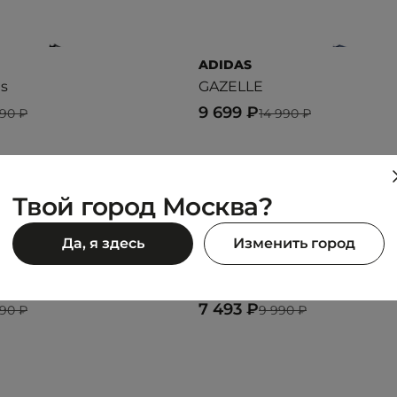
ADIDAS
s
GAZELLE
9 699 ₽
990 ₽
14 990 ₽
Твой город Москва?
Да, я здесь
Изменить город
CONVERSE
sic 1970s
Chuck Taylor All Star 1V Eas
7 493 ₽
990 ₽
9 990 ₽