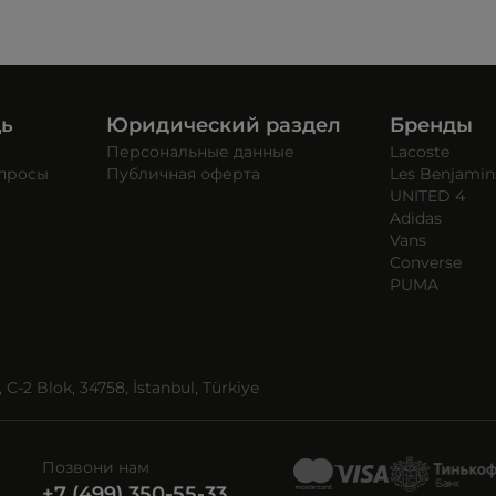
щь
Юридический раздел
Бренды
Персональные данные
Lacoste
опросы
Публичная оферта
Les Benjamin
UNITED 4
Adidas
Vans
Converse
PUMA
C-2 Blok, 34758, İstanbul, Türkiye
Позвони нам
+7 (499) 350-55-33