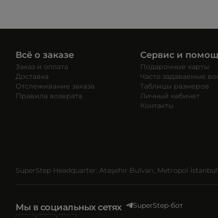
Всё о заказе
Сервис и помо
Заказ и оплата
Подарочные карты
Доставка
Часто задаваемые в
Отслеживание заказа
Таблицы размеров
Правила возврата
Личный кабинет
Контакты
SuperStep Headquarter: Ataşehir Bulvarı, Metropol İstanbul, 
SuperStep-бот
Мы в социальных сетях