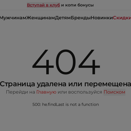
Вступай в клуб
и копи бонусы
Мужчинам
Женщинам
Детям
Бренды
Новинки
Скидк
404
Страница удалена или перемещен
Перейди на
Главную
или воспользуйся
Поиском
500: he.findLast is not a function