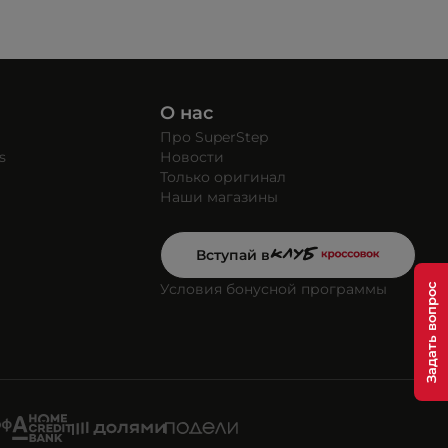
О нас
Про SuperStep
s
Новости
Только оригинал
Наши магазины
Вступай в
Условия бонусной программы