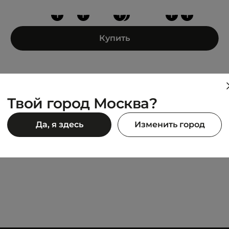
+
+
+
+
+
+
Купить
Твой город Москва?
VANS
Да, я здесь
Изменить город
MTE Sk8-Hi DR WATERPRO
17 590 ₽
900 ₽