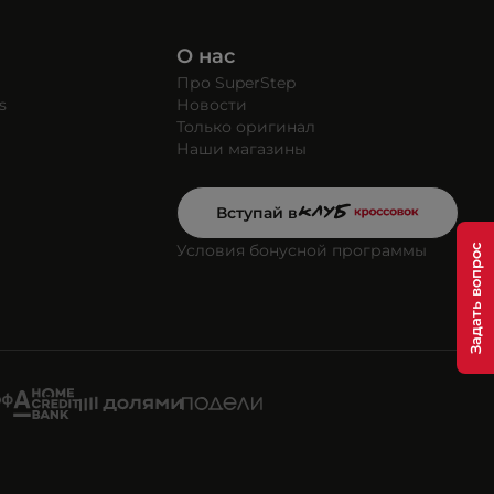
О нас
Про SuperStep
s
Новости
Только оригинал
Наши магазины
Вступай в
Условия бонусной программы