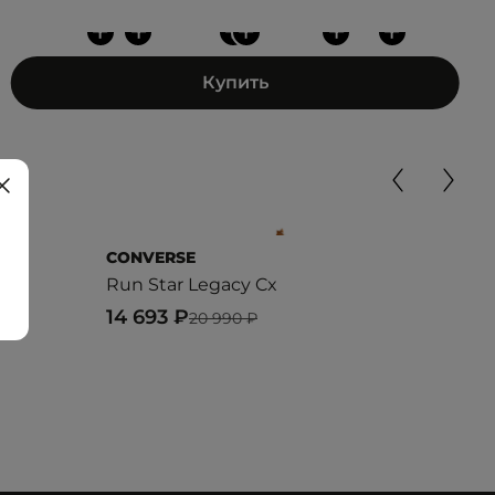
+
+
+
+
+
+
Купить
CONVERSE
CON
OF
Run Star Legacy Cx
Chuc
14 693 ₽
5 9
20 990 ₽