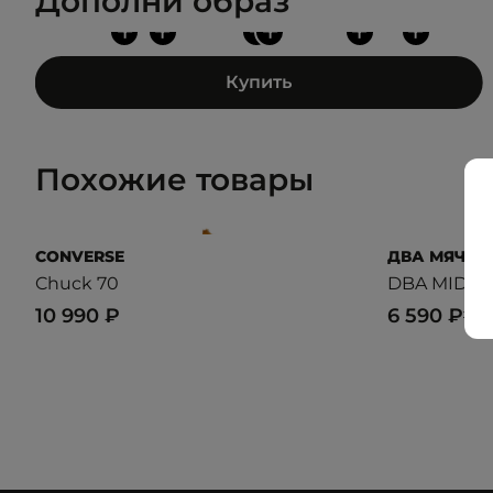
Дополни образ
+
+
+
+
+
+
Купить
Похожие товары
CONVERSE
ДВА МЯЧА
Chuck 70
DBA MID
10 990 ₽
6 590 ₽
10 