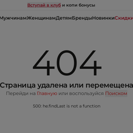
Вступай в клуб
и копи бонусы
Мужчинам
Женщинам
Детям
Бренды
Новинки
Скидк
404
Страница удалена или перемещен
Перейди на
Главную
или воспользуйся
Поиском
500: he.findLast is not a function