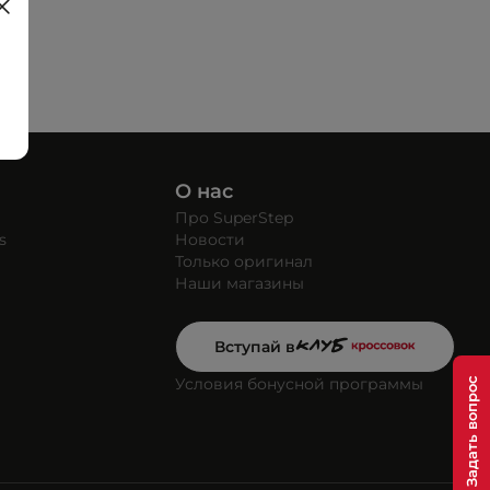
О нас
Про SuperStep
s
Новости
Только оригинал
Наши магазины
Вступай в
Условия бонусной программы