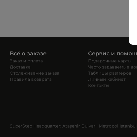
Всё о заказе
Сервис и помо
Заказ и оплата
Подарочные карты
Доставка
Часто задаваемые в
Отслеживание заказа
Таблицы размеров
Правила возврата
Личный кабинет
Контакты
SuperStep Headquarter: Ataşehir Bulvarı, Metropol İstanbul, 