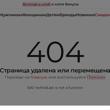
Вступай в клуб
и копи бонусы
Мужчинам
Женщинам
Детям
Бренды
Новинки
Скидк
404
Страница удалена или перемещен
Перейди на
Главную
или воспользуйся
Поиском
500: he.findLast is not a function