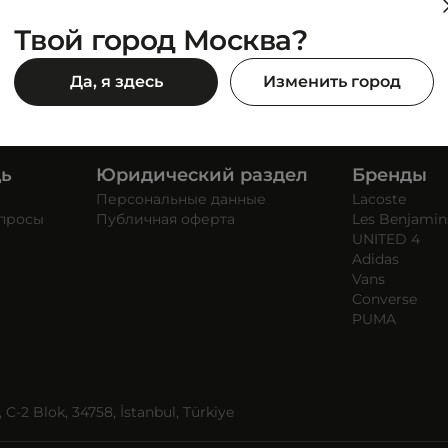
Твой город Москва?
Да, я здесь
Изменить город
щь
Юридический раздел
Бренды
Персональные данные
Lacoste
опросы
Публичная оферта
Les Benjamin
UNITED 4
Adidas
Vans
Converse
PUMA
C-2 Blok, 34758, İstanbul, Türkiye