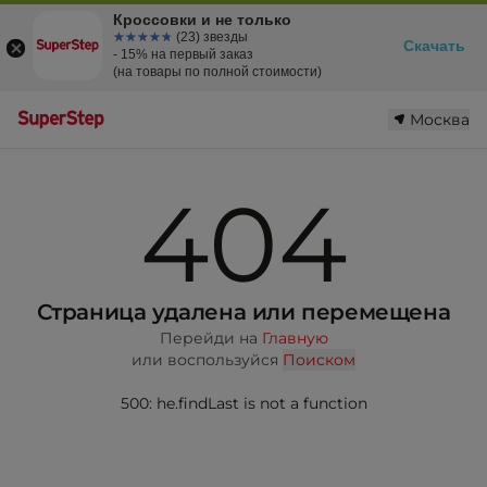
Кроссовки и не только
☆☆☆☆☆
★★★★★
(23) звезды
Скачать
- 15% на первый заказ
(на товары по полной стоимости)
Москва
404
Страница удалена или перемещена
Перейди на
Главную
или воспользуйся
Поиском
500: he.findLast is not a function