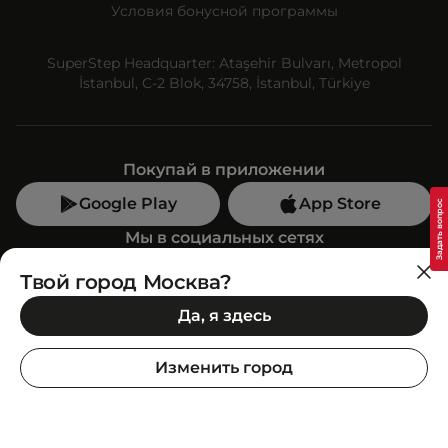
Условия бонусной программы
SuperStep Headquarter: Ataşehir Bulvarı, Metropol
İstanbul, C-2 Blok, 34758, İstanbul, Türkiye
Покупай в приложении
Google Play
App Store
Мы в социальных сетях
Твой город Москва?
Позвони нам
Да, я здесь
+7 (499) 350-55-33
C 10:00 до 19:00
Изменить город
SuperStep-бот