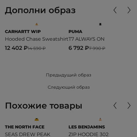
Дополни образ
CARHARTT WIP
PUMA
A
Hooded Chase Sweatshirt
T7 ALWAYS ON
G
12 402 ₽
6 792 ₽
1
14 590 ₽
7 990 ₽
Предыдущий образ
Следующий образ
Похожие товары
THE NORTH FACE
LES BENJAMINS
C
SEAS DREW PEAK
ZIP HOODIE 302
H