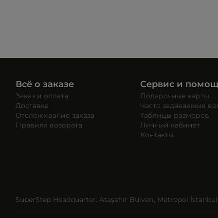
Всё о заказе
Сервис и помо
Заказ и оплата
Подарочные карты
Доставка
Часто задаваемые в
Отслеживание заказа
Таблицы размеров
Правила возврата
Личный кабинет
Контакты
SuperStep Headquarter: Ataşehir Bulvarı, Metropol İstanbul, 