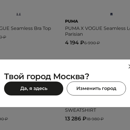
PUMA
UE Seamless Bra Top
PUMA X VOGUE Seamless L
Parisian
0 ₽
4 194 ₽
6 990 ₽
Предыдущий образ
Следующий образ
Твой город Москва?
Да, я здесь
Изменить город
LACOSTE
SWEATSHIRT
13 286 ₽
90 ₽
18 980 ₽