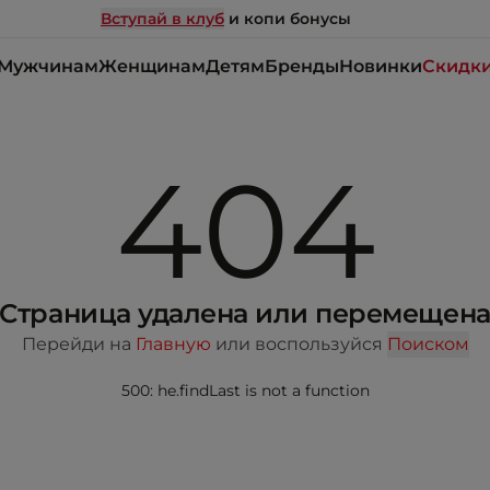
Вступай в клуб
и копи бонусы
Мужчинам
Женщинам
Детям
Бренды
Новинки
Скидк
404
Страница удалена или перемещен
Перейди на
Главную
или воспользуйся
Поиском
500: he.findLast is not a function