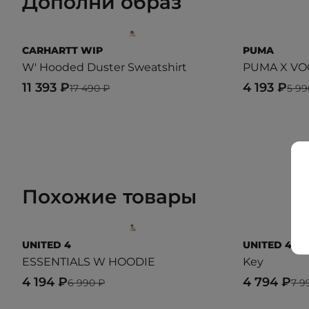
Дополни образ
CARHARTT WIP
PUMA
W' Hooded Duster Sweatshirt
PUMA X VOG
11 393 ₽
4 193 ₽
17 490 ₽
5 99
Похожие товары
UNITED 4
UNITED 4
ESSENTIALS W HOODIE
Key
4 194 ₽
4 794 ₽
6 990 ₽
7 9