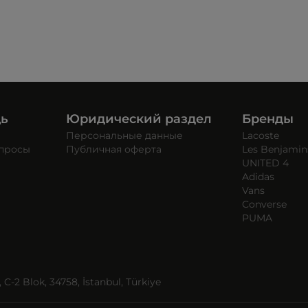
щь
Юридический раздел
Бренды
Персональные данные
Lacoste
опросы
Публичная оферта
Les Benjamin
UNITED 4
Adidas
Vans
Converse
PUMA
C-2 Blok, 34758, İstanbul, Türkiye