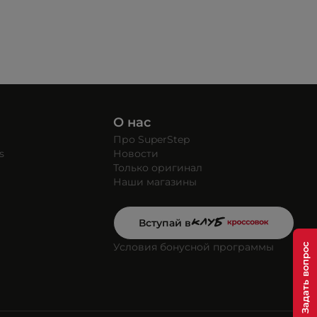
О нас
Про SuperStep
s
Новости
Только оригинал
Наши магазины
Вступай в
Условия бонусной программы